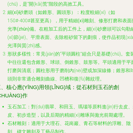
(chǔ)，是“開(kāi)荒”階段的高效工具。
細(xì)砂磨頭（如錐形、圓頭形）
：粒度較細(xì)（如
150#-400#甚至更高），用于
精細(xì)雕刻
、
修形打磨
和
表面
光準(zhǔn)備
。在粗加工后的工件上，細(xì)砂磨頭可以勾勒
(xì)節(jié)、平滑表面、去除粗砂留下的劃痕，使作品初現(xià
光澤與質(zhì)感。
形狀多樣性
：常見(jiàn)的“平頭圓柱”組合只是基礎(chǔ)。套
中往往還包含
錐形、球頭、倒錐形、鼓形
等。平頭適用于平
打磨與清底；圓柱形用于磨削內(nèi)壁或加深線條；錐形和
頭則非常適合雕刻曲線、凹槽和復(fù)雜紋理。
、核心應(YĪNG)用領(LǏNG)域：從石材到玉石的創
CHUÀNG)作
玉石加工
：對(duì)翡翠、和田玉、瑪瑙等原料進(jìn)行去皮
皮、初步造型，以及后期的精細(xì)雕琢與拋光前期處理。
石材雕刻
：適用于大理石、花崗巖、青石等材料的浮雕、陰
刻、碑文雕刻及工藝品制作。