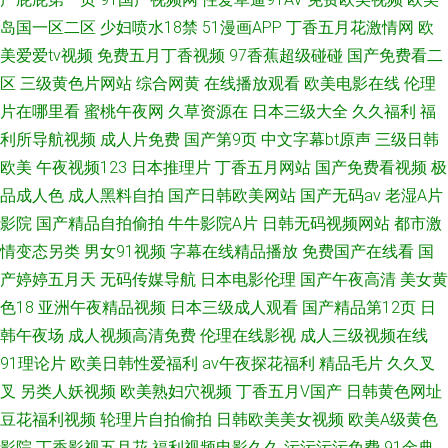
岛国一区二区
少妇喷水18禁
51漫画APP
丁香五月花激情网
欧
美爱爱tv视频
免费五月丁香视频
97香蕉超级碰碰
国产免费看二
区
三级黄色片网站
综合网黄
在线播放观看
欧美电影在线
伦理
片在哪里看
蜜桃午夜网
久草资源在
日本三级大全
久久福利
福
利所导航视频
成人片免费
国产第9页
中文字幕bt原声
三级日韩
欧美
午夜视频123
日本推理片
丁香五月网站
国产免费看视频
极
品成人色
成人黑料自拍
国产日韩欧美网站
国产无码av
老湿A片
影院
国产精品自拍偷拍
牛牛影院A片
日韩无码视频网站
都市激
情变态另类
男女91视频
字幕在线精品播放
免费国产在线看
国
产婷婷五月天
无码传媒导航
日本电影伦理
国产午夜高清
美女黄
色18
亚洲午夜精品视频
日本三级成人观看
国产精品第12页
日
韩午夜场
成人视频高清免费
伦理在线影视
成人三级视频在线
91理论片
欧美日韩性爱福利
av午夜探花福利
精品毛片
久久叉
叉
另类人妖视频
欧美熟妇穴视频
丁香五月V国产
日韩黄色网址
豆花福利视频
轮理片自拍偷拍
日韩欧美美女视频
欧美A级黄色
影院
丁香影视五月花
福利视频电影久久
污污污污免费
91金典