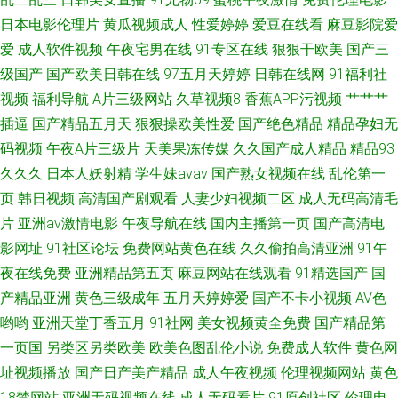
日本电影伦理片
黄瓜视频成人
性爱婷婷
爱豆在线看
麻豆影院爱
爱
成人软件视频
午夜宅男在线
91专区在线
狠狠干欧美
国产三
级国产
国产欧美日韩在线
97五月天婷婷
日韩在线网
91福利社
视频
福利导航
A片三级网站
久草视频8
香蕉APP污视频
艹艹艹
插逼
国产精品五月天
狠狠操欧美性爱
国产绝色精品
精品孕妇无
码视频
午夜A片三级片
天美果冻传媒
久久国产成人精品
精品93
久久久
日本人妖射精
学生妹avav
国产熟女视频在线
乱伦第一
页
韩日视频
高清国产剧观看
人妻少妇视频二区
成人无码高清毛
片
亚洲av激情电影
午夜导航在线
国内主播第一页
国产高清电
影网址
91社区论坛
免费网站黄色在线
久久偷拍高清亚洲
91午
夜在线免费
亚洲精品第五页
麻豆网站在线观看
91精选国产
国
产精品亚洲
黄色三级成年
五月天婷婷爱
国产不卡小视频
AV色
哟哟
亚洲天堂丁香五月
91社网
美女视频黄全免费
国产精品第
一页国
另类区另类欧美
欧美色图乱伦小说
免费成人软件
黄色网
址视频播放
国产日产美产精品
成人午夜视频
伦理视频网站
黄色
18禁网站
亚洲无码视频在线
成人无码看片
91原创社区
伦理电