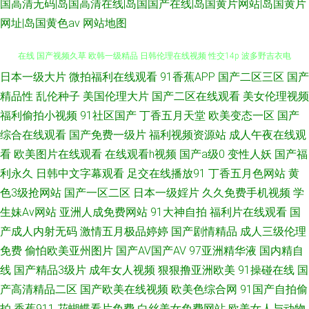
国高清无码|岛国高清在线|岛国国产在线|岛国黄片网站|岛国黄片
网址|岛国黄色av
网站地图
日本一级大片
微拍福利在线观看
91香蕉APP
国产二区三区
国产
久久香蕉色 91后入视频 97超碰无码 日本不卡影院 成人性交影片 国产ts伪娘
精品性
乱伦种子
美国伦理大片
国产二区在线观看
美女伦理视频
在线 国产视频久草 欧韩一级精品 日韩伦理在线视频 性交14p 波多野吉衣电
福利偷拍小视频
91社区国产
丁香五月天堂
欧美变态一区
国产
综合在线观看
国产免费一级片
福利视频资源站
成人午夜在线观
影 欧美人操 四虎福利av导航 成人亚洲 青娱乐日夜操 亚洲成人艺术网 91日
看
欧美图片在线观看
在线观看h视频
国产a级0
变性人妖
国产福
利永久
日韩中文字幕观看
足交在线播放91
丁香五月色网站
黄
比 成人岛国网站 九一性爱免视频 欧午夜影院 日韩午夜 午夜影院307 AV综合
色3级抢网站
国产一区二区
日本一级婬片
久久免费手机视频
学
生妹Av网站
亚洲人成免费网站
91大神自拍
福利片在线观看
国
性爱 熟女性激情 欧美一二三四操 久久性欲网 免费网站高清91 国产在线欧
产成人内射无码
激情五月极品婷婷
国产剧情精品
成人三级伦理
免费
偷怕欧美亚州图片
国产AV国产AV
97亚洲精华液
国内精自
国产成人久草 超碰97资源 91超碰在线观看 五月激情乱伦网 日本一级免费影
线
国产精品3级片
成年女人视频
狠狠撸亚洲欧美
91操碰在线
国
片 狼人人avcom 福利91视频 人人艹人人摸 久久草资源网 一区二区 91深候
产高清精品二区
国产欧美在线视频
欧美色综合网
91国产自拍偷
拍
香蕉911
花蝴蝶看片免费
白丝美女免费网站
欧美女人与动物