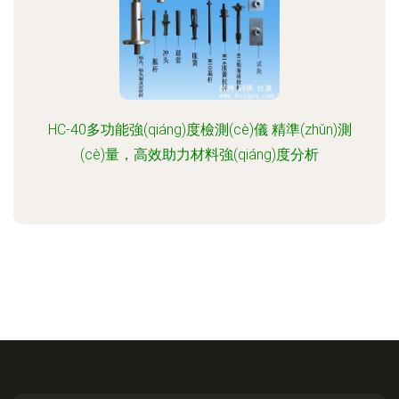
HC-40多功能強(qiáng)度檢測(cè)儀 精準(zhǔn)測
(cè)量，高效助力材料強(qiáng)度分析