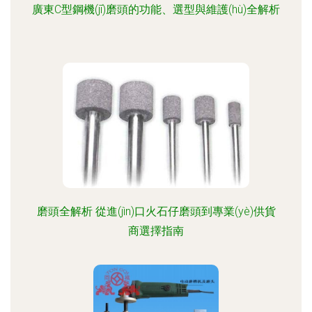
廣東C型鋼機(jī)磨頭的功能、選型與維護(hù)全解析
磨頭全解析 從進(jìn)口火石仔磨頭到專業(yè)供貨
商選擇指南