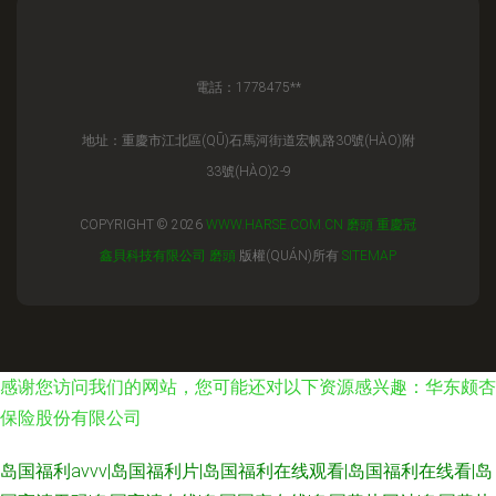
電話：1778475**
地址：重慶市江北區(QŪ)石馬河街道宏帆路30號(HÀO)附
33號(HÀO)2-9
COPYRIGHT © 2026
WWW.HARSE.COM.CN
磨頭
重慶冠
鑫貝科技有限公司
磨頭
版權(QUÁN)所有
SITEMAP
感谢您访问我们的网站，您可能还对以下资源感兴趣：华东颇杏
保险股份有限公司
岛国福利avvv|岛国福利片|岛国福利在线观看|岛国福利在线看|岛