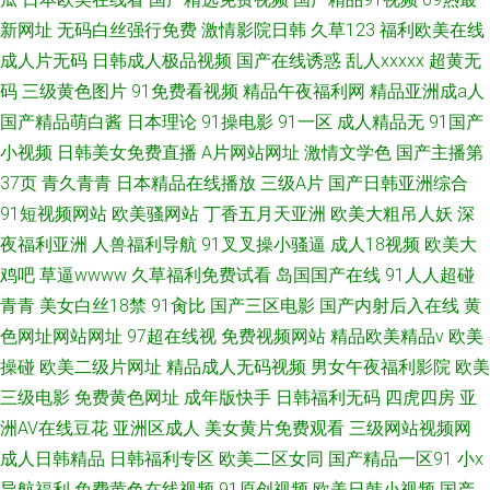
新网址
无码白丝强行免费
激情影院日韩
久草123
福利欧美在线
成人片无码
日韩成人极品视频
国产在线诱惑
乱人xxxxx
超黄无
码
三级黄色图片
91免费看视频
精品午夜福利网
精品亚洲成a人
国产精品萌白酱
日本理论
91操电影
91一区
成人精品无
91国产
小视频
日韩美女免费直播
A片网站网址
激情文学色
国产主播第
37页
青久青青
日本精品在线播放
三级A片
国产日韩亚洲综合
91短视频网站
欧美骚网站
丁香五月天亚洲
欧美大粗吊人妖
深
夜福利亚洲
人兽福利导航
91叉叉操小骚逼
成人18视频
欧美大
鸡吧
草逼wwww
久草福利免费试看
岛国国产在线
91人人超碰
青青
美女白丝18禁
91肏比
国产三区电影
国产内射后入在线
黄
色网址网站网址
97超在线视
免费视频网站
精品欧美精品v
欧美
操碰
欧美二级片网址
精品成人无码视频
男女午夜福利影院
欧美
三级电影
免费黄色网址
成年版快手
日韩福利无码
四虎四房
亚
洲AV在线豆花
亚洲区成人
美女黄片免费观看
三级网站视频网
成人日韩精品
日韩福利专区
欧美二区女同
国产精品一区91
小x
导航福利
免费黄色在线视频
91原创视频
欧美日韩小视频
国产