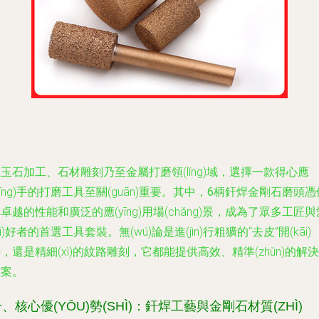
玉石加工、石材雕刻乃至金屬打磨領(lǐng)域，選擇一款得心應
yīng)手的打磨工具至關(guān)重要。其中，
6柄釬焊金剛石磨頭
憑
卓越的性能和廣泛的應(yīng)用場(chǎng)景，成為了眾多工匠與
ài)好者的首選工具套裝。無(wú)論是進(jìn)行粗獷的“去皮”開(kāi)
，還是精細(xì)的紋路雕刻，它都能提供高效、精準(zhǔn)的解決
方案。
、核心優(YŌU)勢(SHÌ)：釬焊工藝與金剛石材質(ZHÌ)