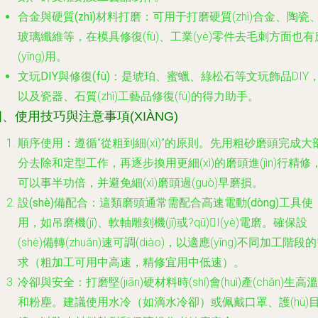
合金與硬質(zhì)材料打磨
：可用于打磨硬質(zhì)合金、陶瓷
玻璃纖維等，在模具修復(fù)、工業(yè)零件去毛刺方面也有
(yīng)用。
文玩DIY與修復(fù)
：是琥珀、蜜蠟、綠松石等文玩飾品DIY
以及瓷器、石質(zhì)工藝品修復(fù)的得力助手。
、使用技巧與注意事項(XIÀNG)
順序使用
：遵循“從粗到細(xì)”的原則。先用粗砂磨頭完成大
分去除和定型工作，再逐步換用更細(xì)的磨頭進(jìn)行精修
可以事半功倍，并避免細(xì)磨頭過(guò)早磨損。
設(shè)備配合
：這類磨頭通常需配合
高速電動(dòng)工具
使
用，如吊磨機(jī)、軟軸雕刻機(jī)或?qū)I(yè)電磨。確保設
(shè)備轉(zhuǎn)速可調(diào)，以適應(yīng)不同加工階段
求（粗加工可用中高速，精修宜用中低速）。
冷卻與安全
：打磨堅(jiān)硬材料時(shí)會(huì)產(chǎn)生高溫
和粉塵。建議使用
水冷
（如滴水冷卻）或佩戴口罩、護(hù)