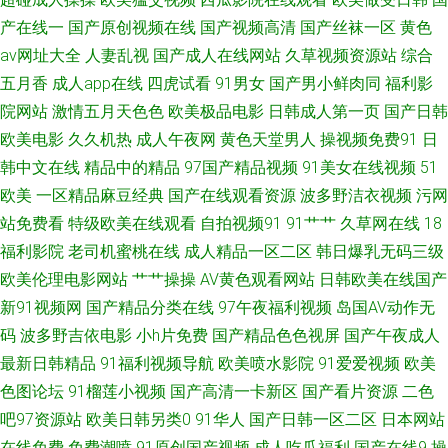
免费 欧美日韩影院 www久久狼友 亚洲影院97 玖玖玖女同快播 97精品视频
产在线一
国产原创视频在线
国产视频高清
国产丝袜一区
黄色
av网址大全
人妻乱视
国产成人在线网站
久草视频资源站
综合
在线 欧美日韩中文在线 国产精v色 91视屏黄色 人妖操男人黄色 成人小电影
五月香
成人app在线
四虎试看
91男女
国产男小鲜肉同
福利影
院网站
激情五月天色色
欧美极品电影
日韩成人第一页
国产日韩
91 成人一级a免费 超碰在线观看97 福利导航大香蕉 九一蜜桃视频 韩日怡红
欧美电影
久久机热
成人午夜网
黄色天堂男人
操视频免费91
日
韩中文在线
精品中的精品
97国产精品视频
91美女在线视频
51
院 狼友AV基地 久久九九 国产精v色 成人精品久久 91精品亚洲 超碰操人妻 国
欧美
一区精品麻豆经典
国产在线观看资源
波多野洁衣视频
污网
产乱轮久久 老湿影院免费 日本三极片集 亚州三级片 www麻豆 久久草草爱
站免费看
特级欧美在线观看
自拍视频91
91艹艹
久草网在线
18
福利影院
老司机蜜桃在线
成人精品一区二区
韩日爆乳无码三级
深夜福利导航在线 91工厂网址 超碰碰小说97 黑人另类AV 美女瑟瑟视频 日
欧美伦理电影网站
艹艹操操
AV黄色观看网站
日韩欧美在线国产
新91视频网
国产精品分类在线
97午夜福利视频
岛国AV动作无
本精品色色 午夜影院欧美 91九色一区二区 國內精品區在綫 欧美一级720p
码
波多野吉依电影
小h片免费
国产精品色色视屏
国产午夜成人
最新日韩精品
91福利视频导航
欧美喷水影院
91爱爱视频
欧美
亚洲97网 91网站免费 超碰狠狠干 国产色网 影音先锋色情电影 91夜间福利
色图论坛
91榴莲小视频
国产高清一卡新区
国产看片资源
二色
吧97资源站
欧美日韩另类0
91华人
国产日韩一区二区
日本网站
超碰91人人操 老司机导航AV 日韩免费a 91大神网站 超碰婷婷色 日韩AA电影
在线免费
免费潮喷
91原创国产视频
成人吃瓜福利
国产在线9
操