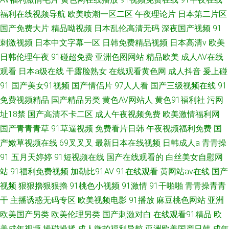
福利在线视频导航
欧美喷潮一区二区
午夜理论片
日本第二片区
国产免费大片
精品呦视频
日本乱伦高清无码
深夜国产视频
91
刺激视频
日本中文字幕一区
日韩免费精品视频
日本高清v
欧美
日韩伦理午夜
91碰超免费
亚洲色图网站
精品欧美
成人AV在线
观看
日本a级在线
干露脸熟女
在线观看黄色网
成人抖音
爰上碰
91
国产美女91视频
国产情侣片
97人人看
国产三级视频在线
91
免费视频精品
国产精品另类
黄色AV网站人
黄色91福利社
污网
址18禁
国产高清不卡二区
成人午夜视频免费
欧美激情福利网
国产青青青草
91草逼视频
免费看片日韩
午夜视频福利免费
国
产嫩草视频在线
69叉叉叉
最新日本在线视频
日韩成人a
青青操
91
五月天婷婷
91短视频在线
国产在线观看的
白丝美女自慰网
站
91福利免费视频
加勒比91AV
91在线观看
黄网站av在线
国产
视频
狠狠擼狠狠擼
91桃色小视频
91激情
91干啪啪
青青操青青
干
主播诱惑无码专区
欧美视频电影
91播放
麻豆桃色网站
亚洲
欧美国产另类
欧美伦理另类
国产刺激对白
在线观看91精品
欧
美成年视频
操碰操揉
成人微拍福利导航
亚洲欧美国产日韩
成年