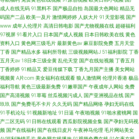
成人在线无码
91黑料不
国产极品自拍
岛国最大色网站
精品无
码国产二品
欧美一及片
激情网婷婷
人妖大片
91天堂影视
国产
www
成年人伦理片
高清日韩电影
国产尤物视频在线
超碰福利
97视屏
91看片入口
日本国产成人视频
日本日韩欧美在线
黄色
资料入口
黄色网三级毛片
最新黄色av
麻豆影院免费
五月天堂
丁香
国产精品水多
福利所导航
三级视频网站J
51福利影院
丁香
五月天av
18日本三级全黄
乱伦天堂
国产在线短视频
丁香五月
丁香婷婷
91精品又
爱豆传媒下载
丁香九月国产主播
美女网站
视频黄
A片com
美女福利在线观看
狼人激情网
伦理片香港
极品
福利导航
黄色三级最新免费
91嫩草国产
午夜成年人网站
免费
国产高清视频
91草莓
丝瓜视频污成人
国产亚洲视品在线
国产
玖玖
国产免费毛不卡片
久久无码
国产精品网络
孕妇无码在线
91手机论坛
91视频新地址
91日逼
午夜啪视频
91啪水蜜桃网
国
产二区无码
91日韩在线观看
西瓜影院视频全集
国产孕妇无码视
频
国产在线福利
国产在线日皮片
午夜神马伦理
毛片网站美女
AV福利激情毛片
黄色网在线播放
91视频免费在线
91午夜在线