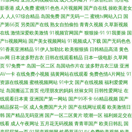
影香港
成人免费
蜜桃91色色
A片视频网
国产自在线
操欧美老女
人
人人97综合精品
岛国免费
国产无码一二
蜜桃tv网站入口
国
产第66页
另类国产在线
熟女自拍偷拍
青青久视频
久草新视频
在线
激情深爱欧美激情
91视频官网国产
狠狠操-91
91我要操
国
产ts视频网站
国产美女视频网站
91视频成人下载
国产无码色色
91香蕉亚洲精品
91伊人加勒比
欧美狠狠插
日韩精品高清
黄色
av网
日本波多野吉衣
日韩在线观看精品
日本一级电影
久草网
页
97免费艹
岛国一区二区
岛国动作片在
波多野吉衣三级
亚洲
AV一卡
在线免费小视频
搞黄网站在线观看
免费色情A片网扯
91
资源在线视频
蜜桃视频网站
91中文
国产在线视频
福利爱爱网
址
岛国搬运工首页
伦理朋友的妈妈
丝袜女同
日韩性爱网址
在
线观看日本黄
亚洲国产第一网站
国产99不卡
66精品视频
国产
精品探花一区
成人免费国产大片
国产在线网址观看
欧美激情日
韩
国产精品无码亚洲
国产一区二区黄片
喷潮一区
福利姬足交在
线看
成人午夜网址
五月花无码视频
青青草国产
欧美日韩乱
国
产屁屁第一页
91国产视频网
性爱草逼91AV
免费欧美视频
欧美