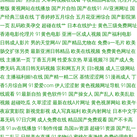
整版
黄视网站在线播放
国产片自拍
国产在线91
AV亚洲网址
国
列表 日本道a不卡 色五月激情综合网 人免费超碰 91大神琪琪 国产后入链接
产经典三级在线
丁香婷婷五月综合
五月花亚洲综合
国产影院第
免费超碰在线99 免费在线电影色色 欧美色色综合图片 韩国射无码 日本不卡
一页
乱码欧美孕交
超碰在线艹
日本在线护士
黄色三级免费网址
香港电影伦理片
91黄色电影
亚洲一区成人视频
国产福利电影
A片 超碰草逼 萌白酱一线天白丝 中文无码少妇丰满 不卡三区 激情文学网伊
日韩成人影片
男的天堂网AV
国产精品尤物在
免费a一毛片
欧美
肠交扩张另类
最新亚洲日韩精品
欧美在线视频
免费黄色网址在
人 午夜剧场人妖 97偷偷碰狼人 欧美日韩精品中文 蜜桃午夜福利院 麻豆二三
线
主播第一页
丁香五月网
性爱东京热
草逼视频78
国产成人免
费无码
高清日韩无码视频
宗和网五月天
日b视频
成人三级网站
区 國產館中文字幕
在
主播福利姬h在线
国产精一精二区
基情涩涩网
51漫画成人
丁
香5月综合网
91爱爱com
伊人涩涩射
黄色视频网址导航
91国在
线观看
91最新自拍
黄色软件91
国产操女人
国产乱人
欧美乱欲
视频
超碰吃瓜
久草涩涩
最新在线A片网址
黄色视屏网站
欧美午
夜寂寞影院
新视觉影视
成人写真福利
欧美内射网址
日本中文字
幕无码
97日穴网
成人免费在线
精品国产免费观看
国产不卡高
清
91av在线播放
91制作传媒
岛国av资源
超碰91资源
国产乱一
乱二乱三
日韩美女直播
91尤物69
蜜桃午夜激情
免费伦理电影