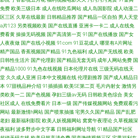
免费
欧美三级日本
成人在线吃瓜网站
成人岛国影院
成人动漫二
区三区
久草在线最新
日韩精品推荐
国产精品一区自拍
男人天堂
a片123
另类视频欧美
国产在线直播
亚洲卡一卡二
成人在线免
费看黄
操操无码视频
国产高清第一页
91国产在线播放
国产女
人夜夜做
国产在线小视频
91com
91豆花成人
哪里有A片网址
精产国品
香蕉视频国产精品
91九色福利
成人国产无线视
欧美
日韩性生活片
国产伦理剧
国产精品无套无码
成年人网站免费
国
产精品1000
91九色在线视频
日本伦理片在线
三级无码在线天
堂
久久成人亚洲
日本中文视频在线
伦理剧推荐
国产成人精品日
本
97甜桃品种介绍
91插插插
欧美SE第二页
毛片内射女
激情另
类欧美一二
国产色视频
孕妇三级av无码
日韩欧美色综合
美女
社区成人
在线免费看片
日本一级
国产传媒视频网站
免费观看污
网站
最新激情h网站
国产喷浆抽搐
宅男久久国产精品
国产乱肥
老妇
最新福利影院
欧美人妖视频网站
窝窝午夜理论
久草视频深
夜福利
波多野步中文字幕
日韩福利网址导航
91精品国产社区
超碰无码在线
欧美日韩高清免费
国产激情视频三区
宅男福利在