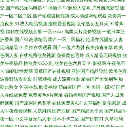
导航福利大全 国产91在线视频 极品h片观看 久久午夜无码 超碰香蕉福利 精
交
国产精品无码电影
91插插库
97超碰大香蕉
户外自慰影院
国
产一区二区二区
国产偷窥盗摄视频
成人动漫网站观看
欧美第一
东视频黄 少妇白浆视频 久久精品妻 www99久热 成人色影WWWW 含羞草看
页夜夜
91成人精品视频
蜜桃爱爱视频
乱伦熟女五月天
91香蕉
视
福利在线视频直播
一区xxxxx
岛国大片免费视频
一道日本亚
片 九九国产九九精品 日本情色2区3区 午夜激情网站 91超碰人妻 91尤物在
洲香蕉
国产91高清精品
国产一区二区福利
伦理在线播放
人妻
无码精品
91自拍在线观看
国产一级片内射
夜夜骑青青草
欧美
线探花 大香蕉青草 福利视频欧美 国产日韩传媒久久 欧美TV另类 日韩男女艹
色图人妻
在线免费欧美视频
免费黄色毛片
成人精品无码视频
欧
伊人青久 91次云 91系列在线观看 超碰在线人人看 国产91精品密 久久草视
美午夜极品
性欧美ⅩⅩⅩⅩ乱
欧美色色六月天
91影视网
午夜伦不
卡
加勒比性爱网
青草国产在线视频
亚洲国产精品导航
欧美色淫
频 麻豆精品69 欧美午夜居场朝喷 韩国A级无码片 AV无限网站 三级网址在线
波多野结依电影
91狠狠撸
成人深夜电影
精品国产美女剃毛
加
勒比熟女
91碰在线
欧美裸模
萌白酱国产一区
美国一级AV
国产
播放 国产三级在线观看 91中文字幕网 日本黄a级网站 欧美日韩导航 人人妻
人在线成免费
免费黄色A片网址
微拍福利国产视频
国产人成无
码视频
国产原创区色花堂
在线免费黄A片
久草福利
乱伦家庭
成
人人摸 日韩精品免费看 久久精品久久波多 国产在线观看亚毛 www日本色色
人午夜免费视频
人妖射精
国产屁屁
国产精品天干天
国产精品午
肏屄99视频 51麻豆精品 五月天婷婷色 欧美天天好逼网 欧美日韩国产色色 无
夜一区
中文字幕无码人妻
日本不卡二区
国产日韩91
久草福利
视频网
91日日夜夜91
超碰碰天天操
91草草酒店视频
韩日一区