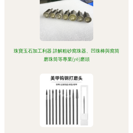
珠寶玉石加工利器 詳解粗砂窩珠器、凹珠棒與窩筒
磨珠筒等專業(yè)磨頭