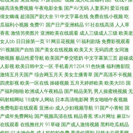
久久大香蕉天堂 a片网站免费 国产精品电影推荐 久久人国产 欧美中字中文字
碰高清免费视频
午夜电影全集
国产AV无码
人妻系列
爱豆传媒
倩女幽魂
超清国产剧大全
91中文字幕在线
免费在线小视频
吃
幕 尤物网成人 www473p 国产TS一区 久久综合伊人无码 人妖牲畜性交 婷婷
瓜福利小视频
免费91
国产日产亚洲精品
91社在线高清
人人草
香蕉
激情另类图片
亚洲欧美在线观看
成人三级成人三级
欧美老
香蕉综合操网 综合肏屄 www黄淫 黄色小视频WW 婷婷伊人网 91视频区 国
女人bb
日日操第一页
91网豆花视频
91福利剧场
免费影视观看
91视频国产自拍
国产美女在线视频
欧美又大
无码四虎
女同激
产精品黑丝传媒 操丝袜美腿人妻 AV导航福利院 大香蕉伊人干 超碰激情人妻
吻视频
极品性爱导航
欧美国产拳交喷奶
中文字幕第三页
超碰成
人影视
欧美日韩中文一区
手机看片1204
91色快播
福利撸影院
在线 超碰免费3级片 成人看片 黄色片子网站 伊人影院伊思7 久久av人体电影
激情五月天国产
综合网五月天
美女主播青草
国产高清不卡视频
51午夜福利在线 av在线撸撸 国产操碰 欧美人00yy 丝袜自慰一区 91视频色
四虎影视
欧美一区在线
操碰视频
五月天婷婷欧美
欧美大BB
国
产福利啪啪
欧洲成人午夜精品
国产精品美乳
男人操蜜桃视频
无
中色 超碰人人玩 中文字幕女优熟女 成人伊人影院 黑丝性爱喷水AV 日本精品
码射精网站
18成年人网站
日本高清电影网
男女啪啪午夜视频
免费电影在线观看
亚洲ab
成人少妇视频导航
91国产小青蛙
国
ay无码 午夜影视91 91性爱小视频 国产精品传媒狼友 美女被草网站 大香蕉伊
产成年免费网站
国产视频高清在线
精品香蕉
求a片网址
麻豆tv
在线观看
在线撸丝片
91草碰
国产成人激情视频
黑料吃瓜精品
av 男人的天堂色导航 少妇成人在线 97超碰福利网 福利第一导航视频 另类影
偷拍
91大神合集
成人拍拍拍免费
香港伦理剧
日韩大片观看网