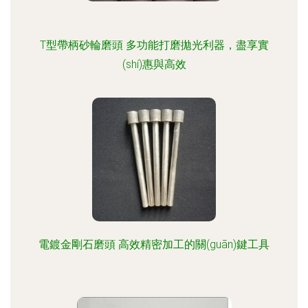
T型帶柄砂輪磨頭 多功能打磨拋光利器，盡享實
(shí)惠與高效
電鍍金剛石磨頭 高效精密加工的關(guān)鍵工具