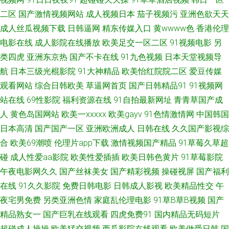
码人妻装修 91互操 超碰69 东京成人网 极品福利导航 欧美性色A 日韩中文三
二区
国产激情视频网站
成人视频日本
茄子视频污
亚洲色欲天天
成人丝瓜视频下载
日韩逼网
精东传媒入口
黄wwww色
香港伦理
级 五月香蕉网 亚洲视频日韩中文 东方影库av日韩 欧州成人一三区 色先锋1
电影在线
成人影院在线播放
欧美足交一区二区
91视频电影
另
类四虎
亚洲东京热
国产不卡在线
91九色视频
日本天堂视频导
综合欧美国产日韩 91社免费 岛国肏逼在线 韩国午夜无码av 老司机福利社91
航
日本三级光棍影院
91大神精品
欧美怡红院院二区
爱豆传媒
观看网站
综合日韩欧美
草逼网首页
国产日韩精品91
91视频网
人人操B碰 天美3级片 91熟女免费视频 超碰人人操人人摸 国产十区视频 久
站在线
69性影院
福利资源在线
91自拍最新网址
青青草国产成
草午夜免费精品 青娱乐大鸡吧av 五月花三级片 91国产在线 97干97色 韩国
人
黄色岛国网站
欧美一xxxxx
欧美gayv
91色情激情网
中国韩国
日本高清
国产国产一区
亚洲欧洲成人
日韩在线
久久国产影视综
午夜探花 巨乳福利导航 欧美毛茸茸老片子 亚州成人在线 美女超碰人人 福利
合
欧美69潮喷
伦理片app下载
激情视频国产精品
91草莓久草超
碰
成人性爱aa影院
欧美性爱插插
欧美日韩色黄片
91草莓影院
视频区 精品三区最新更新 美女很黄 欧美综合另类 午夜男女操操视频 51豆花
午夜电影网久久
国产丝袜美女
国产精彩视频
操碰视屏
国产福利
在线
91久久影院
免费日韩电影
日韩成人影视
欧美精品性交
午
每日更新 福利合集在线导航 亚洲天堂网色 超碰午夜 黑丝巨乳老师被艹 青青
夜宅男免费
另类亚洲色情
家庭乱伦理电影
91草B草B视频
国产
精品熟女一
国产巨乳在线观看
四虎免费91
国内精品无码短片
草视频污 偷拍桃花日韩 在线观看欧美肏屄 传媒在线看 狠狠干狠撸 狼友在线
超碰成人操操
欧美猛交视频
西瓜影院在线观看
欧美做受日韩
国