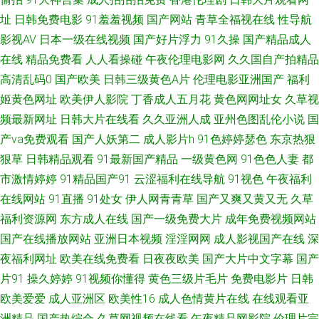
音 日韩欧美wwww 伊人久久狼人 99热cn 狠狠撸天天干 香蕉导航 超碰ab 久
址
日韩免费电影
91羞羞视频
国产网站
青草全福视在线
性导航
影视AV
日本一级在线视频
国产好片浮力
91久操
国产精品成人
久先锋视频 人妖操男人黄色 午夜尤物福利 a片传媒 韩日在线 欧美区另类 天
在线
精品免费看
人人看操碰
午夜伦理电影网
久久国自产拍精品
高清乱码0
国产欧美
日韩三级黄色A片
伦理电影亚洲国产
福利
天拍液夜拍 91软件网战试看 狠狠干哦日本 日韩色综合网 自拍视频啪 色五月
姬黄色网址
欧美伊人影院
丁香成人五月花
黄色网网址女
久草视
频最新网址
日韩大片在线看
久久亚洲人成
亚州色图乱伦小说
国
激情综合网 91传媒免费视频 狠狠肏成人专区 囯产精品一二三 欧美三级b 五
产va免费观看
国产人妖第二
成人影片h
91色婷婷瑟色
东京热狠
狠草
日韩精品观看
91最新国产精品
一级黄色网
91色色人妻
都
月花婷婷 大香蕉57 欧美19P在线 无码熟妇人妻AV 91高跟丝袜啪啪 草草婷婷
市激情婷婷
91精品国产91
云涩福利在线导航
91视色
午夜福利
香蕉 韩国限制级不卡 欧美福利啪啪啪 丝袜91窝 91精品吴梦梦 激情色色综合
在线网站
91直播
91处女
伊人网青青草
国产又爽又黄又无
久草
福利资源网
东方成人在线
国产一级免费大片
成年免费视频网站
导航 熟妇的抽插 97超碰福利电影 国产绿帽Av 欧美成人a在线 天天干视频网
国产在线播放网站
亚洲日本视频
淫淫网网
成人影视国产在线
深
夜福利网址
欧美在线免费看
日夜夜欧美
国产大片中文字幕
国产
91精品86 超碰操操 精品第十三页 人人操人人摸 www一区 肏屄视频福利社
片91
操久婷婷
91视频你懂得
黄色三级片毛片
免费电影片
日韩
欧美爱爱
成人亚洲区
欧美性16
成人色情黄片在线
在线观看亚
97在线资源 午夜伦理剧场 伦理视频91 国产第一码页 91撸视频 日韩AⅤ视频
洲精品
国产热综合
久草网视频在线看
午夜精品网影院
伦理片完