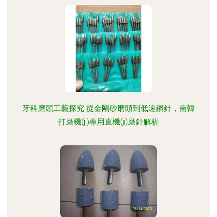
牙科磨頭工藝探究 從金剛砂磨頭到低速鑚針，南韓
打磨機(jī)專用直機(jī)磨針解析