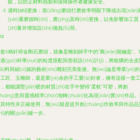
鏡，以防止材料熱裂和保障操作者健康安全。
適時(shí)更換
：當(dāng)磨頭打磨效率明顯下降或出現(xiàn)
(yán)重磨損時(shí)，應(yīng)及時(shí)更換，以免影響加工質
(zhì)量并增加設(shè)備負(fù)荷。
##
套6柄釬焊金剛石磨頭，就像是雕刻師手中的“萬(wàn)能鑰匙”。
過(guò)科學(xué)的粒度搭配與形狀設(shè)計(jì)，將粗獷的去
kāi)料與細(xì)膩的藝術(shù)雕刻完美銜接。無(wú)論是專業(yè)
工匠、玉雕師，還是業(yè)余的手工愛(ài)好者，擁有這樣一套
，都能讓堅(jiān)硬的材質(zhì)在手中變得“柔軟”可塑，將創
chuàng)意與靈感精準(zhǔn)地轉(zhuǎn)化為現(xiàn)實(shí)作品
其特性并正確使用，無(wú)疑是提升創(chuàng)作效率與作品品
zhì)的關(guān)鍵一步。