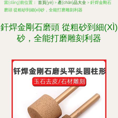
當(dāng)前位置：
首頁(yè)
>
產(chǎn)品大全
>
釬焊金剛石
磨頭 從粗砂到細(xì)砂，全能打磨雕刻利器
釬焊金剛石磨頭 從粗砂到細(XÌ)
砂，全能打磨雕刻利器