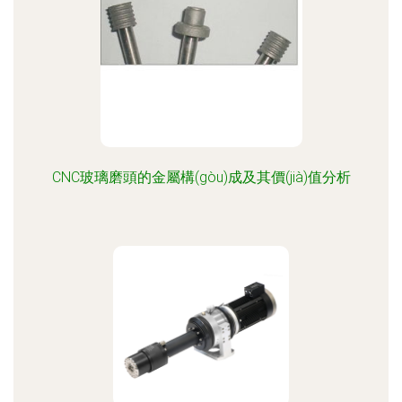
CNC玻璃磨頭的金屬構(gòu)成及其價(jià)值分析