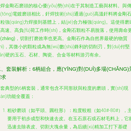
焊金剛石磨頭的核心優(yōu)勢(shì)在于其
制造工藝
與
材料
。與
(tǒng)電鍍磨頭相比，釬焊技術(shù)通過(guò)高溫釬料將金剛
粒強(qiáng)力焊接到基體上，結(jié)合力極強(qiáng)。這使得磨
高速、高負(fù)荷工作時(shí)，金剛石顆粒不易脫落，
使用壽命
(zhǎng)
，切割打磨效率也更高。金剛石作為自然界最硬的物質
zhì)，其微小的顆粒成為無(wú)數(shù)鋒利的切削刃，對(duì)付堅
jiān)硬的玉石、石材、陶瓷、合金等材料游刃有余。
、套裝解析：6柄組合，應(YĪNG)對(DUÌ)多場(CHǍNG)
需求
套典型的6柄套裝，通常包含不同形狀與粒度的磨頭，實(shí)現
xiàn)功能全覆蓋：
粗砂磨頭（如平頭、圓柱形）
：粒度較粗（如40#-80#），
要用于
初步成型
和
快速去皮
。在玉石原石或石材毛料上，它
迅速去除表皮、切割大塊余量，為后續(xù)精加工打下基礎