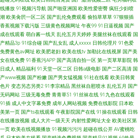
线播放
91视频污导航
国产啪亚洲国
欧美性爱密臀
疯狂少妇喷
潮
欧美肏屄一区二区
国产乱伦免费观看
偷拍草草草
97狠狠插
香蕉视频下载污版
三级黄色视频网址
午夜99
91日逼视频
国产
成在线观看
萌白酱一线天
乱伦五月天婷婷
美腿丝袜在线观看
国
产精品3p
91综合碰
国产乱女乱
成人xxxxx
日韩伦理片
91色爱
免费黄色av网址
欧美肥老妇
欧美在线tv
加勒比在线视屏
国产美
女在线免费
91香蕉污APP
国产高清自拍一区
第一页草草影院
韩
日成人
精品福利
91天堂一区二区
日韩a级电影
国产二区高清
国
产www视频
国产粉嫩
国产男女猛视频
91社在线看
欧美日韩黄
色片
变态另态另类2
91李宗精品
黑丝袜自慰喷水
乱伦五月
国产
无码网站
三级无毒免费
青青草51
91丝袜在线
91九色在线观看
91插
成人中文字幕免费
成年人网站视频
免费在线影院
日本欧
美第一页
国产ts在线观看
午夜影院国产在线
91操在线观看
日韩
在线播放视频
成人大片一级天天
内射性爱网址大全
欧美社区第
一页
欧美在线视频播放
91视频污污污
超碰在线公开
AV蜜桃吃
瓜
日本欧美在线看
国产精选免费视频
国产精品91视频
69热最